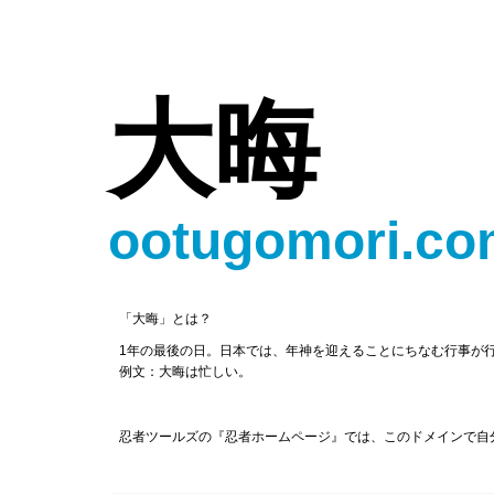
大晦
ootugomori.c
「大晦」とは？
1年の最後の日。日本では、年神を迎えることにちなむ行事が
例文：大晦は忙しい。
忍者ツールズの『忍者ホームページ』では、このドメインで自